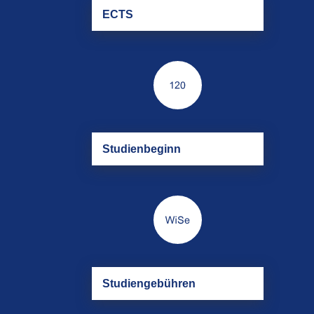
ECTS
Stu­di­en­be­ginn
Stu­di­en­ge­büh­ren