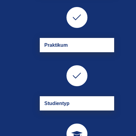
Prak­ti­kum
Stu­di­en­typ