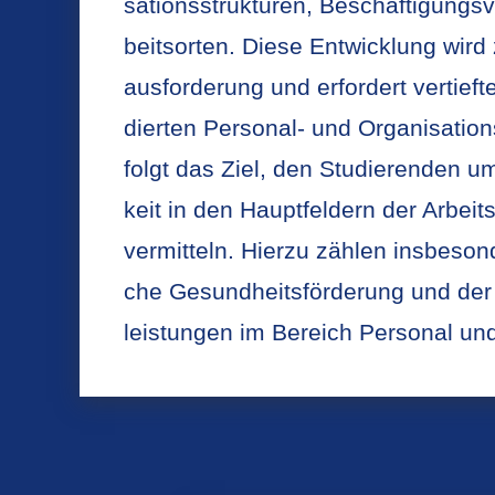
sa­ti­ons­struk­tu­ren, Be­schäf­ti­gungs­
beitsor­ten. Diese Ent­wick­lung wird
aus­for­de­rung und er­for­dert ver­tief
dier­ten Per­so­nal- und Or­ga­ni­sa­ti­
folgt das Ziel, den Stu­die­ren­den um
keit in den Haupt­fel­dern der Ar­beits-
ver­mit­teln. Hier­zu zäh­len ins­be­son­
che Ge­sund­heits­för­de­rung und der 
leis­tun­gen im Be­reich Per­so­nal und O