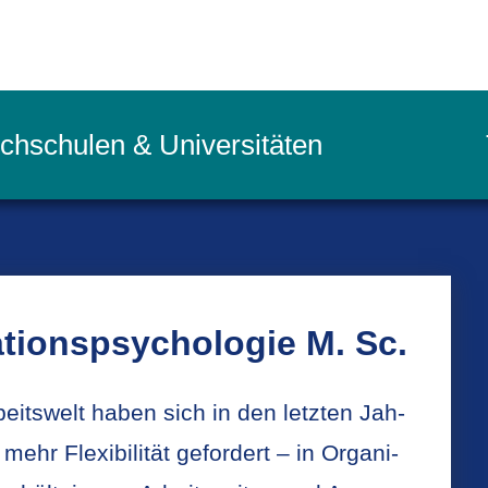
chschulen & Universitäten
­ti­ons­psy­cho­lo­gie M. Sc.
beits­welt haben sich in den letz­ten Jah­
ehr Fle­xi­bi­li­tät ge­for­dert – in Or­ga­ni­