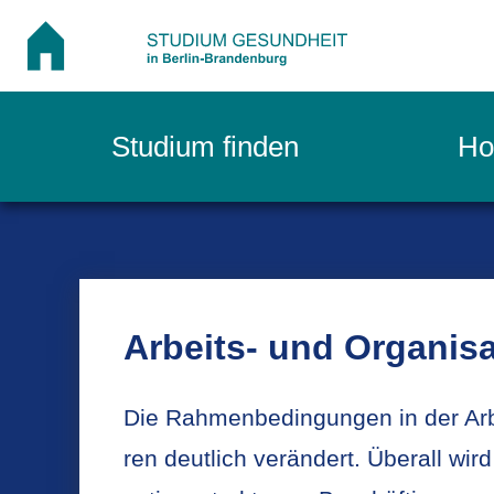
Studium finden
Ho
Ar­beits- und Or­ga­ni­sa
Die Rah­men­be­din­gun­gen in der Ar­
ren deut­lich ver­än­dert. Über­all wird m