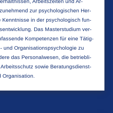
ver­hält­nis­sen, Ar­beits­zei­ten und Ar­
 zu­neh­mend zur psy­cho­lo­gi­schen Her­
­te Kennt­nis­se in der psy­cho­lo­gisch fun­
ons­ent­wick­lung. Das Mas­ter­stu­di­um ver­
­fas­sen­de Kom­pe­ten­zen für eine Tä­tig­
 und Or­ga­ni­sa­ti­ons­psy­cho­lo­gie zu
de­re das Per­so­nal­we­sen, die be­trieb­li­
Ar­beits­schutz sowie Be­ra­tungs­dienst­
r­ga­ni­sa­ti­on.