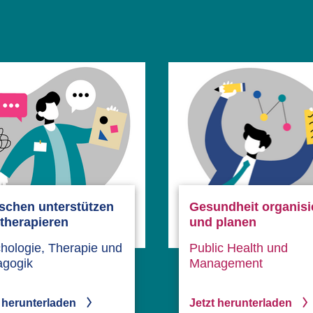
schen unterstützen
Gesundheit organisi
therapieren
und planen
hologie, Therapie und
Public Health und
agogik
Management
t herunterladen
Jetzt herunterladen