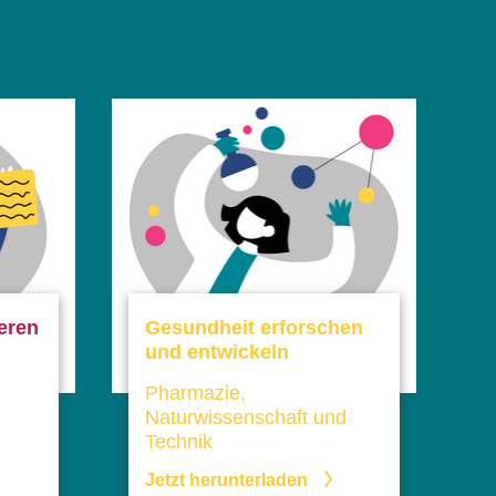
eren
Gesundheit erforschen
und entwickeln
Pharmazie,
Naturwissenschaft und
Technik
Jetzt herunterladen