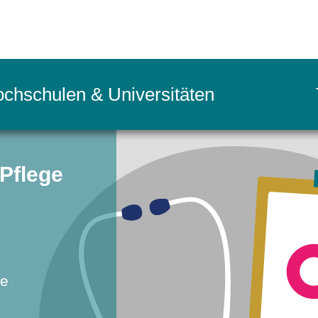
chschulen & Universitäten
 Pflege
–
ik
ce
ering