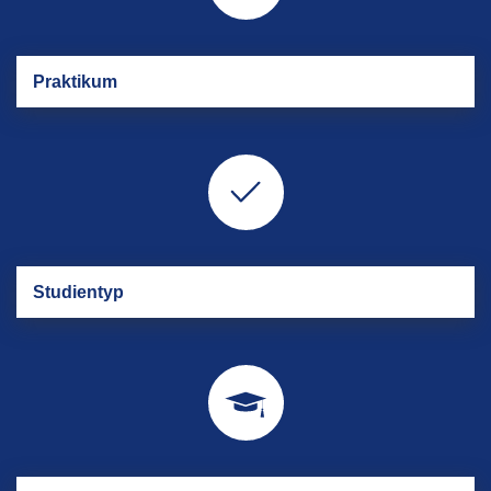
Prak­ti­kum
Stu­di­en­typ