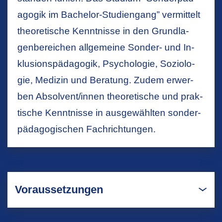
ago­gik im Ba­che­lor-Stu­di­en­gang” ver­mit­telt
theo­re­ti­sche Kennt­nis­se in den Grund­la­
gen­be­rei­chen all­ge­mei­ne Son­der- und In­
klu­si­ons­päd­ago­gik, Psy­cho­lo­gie, So­zio­lo­
gie, Me­di­zin und Be­ra­tung. Zudem er­wer­
ben Ab­sol­vent/innen theo­re­ti­sche und prak­
ti­sche Kennt­nis­se in aus­ge­wähl­ten son­der­
päd­ago­gi­schen Fach­rich­tun­gen.
Voraussetzungen