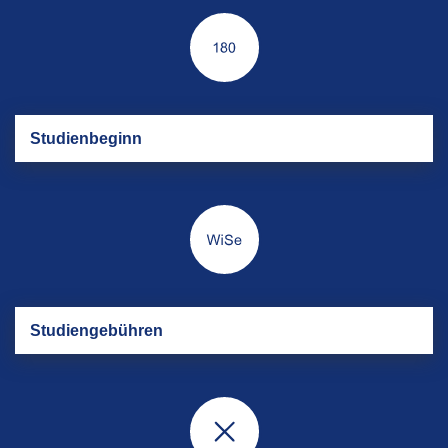
Stu­di­en­be­ginn
Stu­di­en­ge­büh­ren