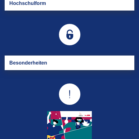
Hoch­schul­form
Be­son­der­hei­ten