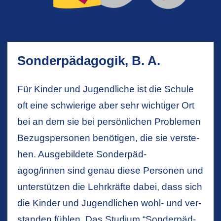
Son­der­pä­dag­og­ik, B. A.
Für Kin­der und Ju­gend­li­che ist die Schu­le
oft eine schwie­ri­ge aber sehr wich­ti­ger Ort
bei an dem sie bei per­sön­li­chen Pro­ble­men
Be­zugs­per­so­nen be­nö­ti­gen, die sie ver­ste­
hen. Aus­ge­bil­de­te Son­der­päd­
agog/innen sind genau diese Per­so­nen und
un­ter­stüt­zen die Lehr­kräf­te dabei, dass sich
die Kin­der und Ju­gend­li­chen wohl- und ver­
stan­den füh­len. Das Stu­di­um “Son­der­päd­