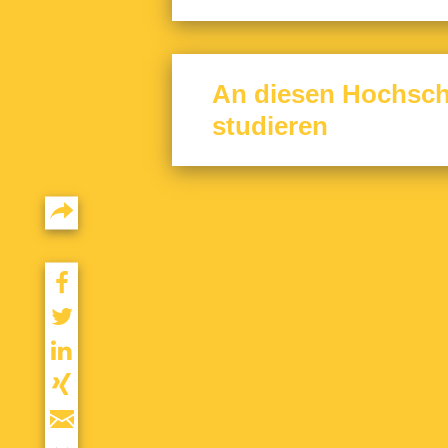
An diesen Hochsc
studieren